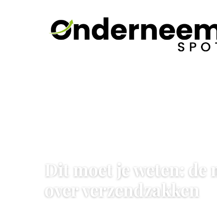
STARTEN & ONDERNEMEN
Dit moet je weten: de
over verzendzakken
15 August 2024
·
3 min leestijd