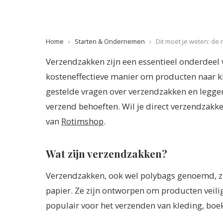
Home
›
Starten & Ondernemen
›
Dit moet je weten: de
Verzendzakken zijn een essentieel onderdeel 
kosteneffectieve manier om producten naar k
gestelde vragen over verzendzakken en leggen
verzend behoeften. Wil je direct verzendzakk
van
Rotimshop
.
Wat zijn verzendzakken?
Verzendzakken, ook wel polybags genoemd, zij
papier. Ze zijn ontworpen om producten veilig
populair voor het verzenden van kleding, boe