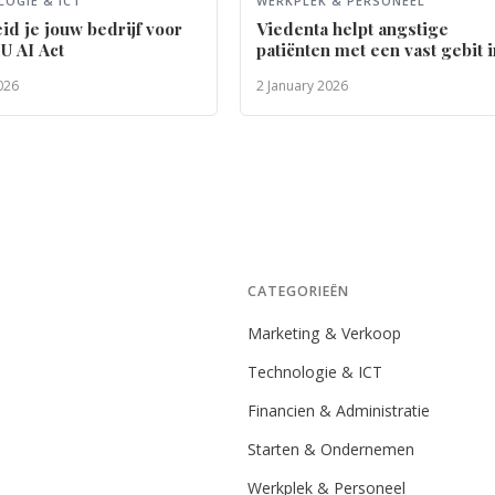
OGIE & ICT
WERKPLEK & PERSONEEL
id je jouw bedrijf voor
Viedenta helpt angstige
U AI Act
patiënten met een vast gebit 
één dag
026
2 January 2026
CATEGORIEËN
Marketing & Verkoop
Technologie & ICT
Financien & Administratie
Starten & Ondernemen
Werkplek & Personeel