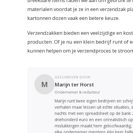
breekbare items raden we aan om gebruik te
materialen voordat je ze in een verzendzak pl
kartonnen dozen vaak een betere keuze.
Verzendzakken bieden een veelzijdige en kost
producten. Of je nu een klein bedrijf runt o
kunnen helpen om je verzendproces te stroom
GESCHREVEN DOOR
M
Marijn ter Horst
Ondernemer & redacteur
Marijn runt twee eigen bedrijven en schr
verhalen maar lessen uit echte situaties, 
nachts met een spreadsheet op de bank zat
driehonderd euro en een onrealistisch opt
mislukkingen maakt hem geloofwaardig, z
elke ondernemer minstens één keer failli