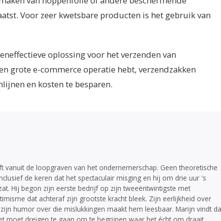
 maken van noppenfolie of andere beschermende
aatst. Voor zeer kwetsbare producten is het gebruik van
eneffectieve oplossing voor het verzenden van
f een grote e-commerce operatie hebt, verzendzakken
lijnen en kosten te besparen.
ijft vanuit de loopgraven van het ondernemerschap. Geen theoretische
inclusief de keren dat het spectaculair misging en hij om drie uur 's
. Hij begon zijn eerste bedrijf op zijn tweeëntwintigste met
imisme dat achteraf zijn grootste kracht bleek. Zijn eerlijkheid over
ijn humor over die mislukkingen maakt hem leesbaar. Marijn vindt da
et moet dreigen te gaan om te begrijpen waar het écht om draait.