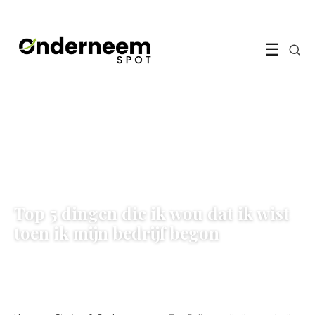
☰
STARTEN & ONDERNEMEN
Top 5 dingen die ik wou dat ik wist
toen ik mijn bedrijf begon
8 December 2021
·
4 min leestijd