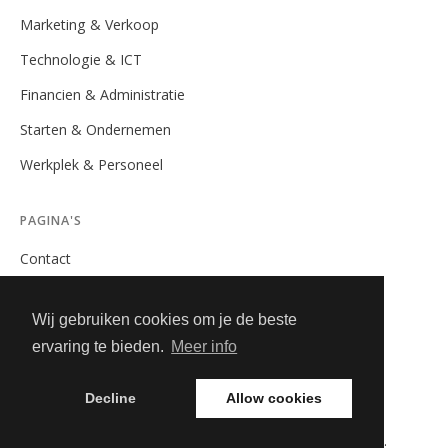
Marketing & Verkoop
Technologie & ICT
Financien & Administratie
Starten & Ondernemen
Werkplek & Personeel
PAGINA'S
Contact
Privacybeleid
Wij gebruiken cookies om je de beste
Algemene Voorwaarden
ervaring te bieden.
Meer info
Adverteren
Decline
Allow cookies
© 2026 Onderneem Spot. Alle rechten voorbehouden.